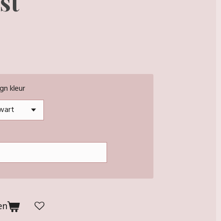
st
gn kleur
en