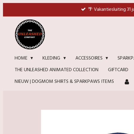
Ga
🌴 Vakantiesluiting 31 
direct
naar
de
hoofdinhoud
HOME
KLEDING
ACCESSOIRES
SPARKP
THE UNLEASHED ANIMATED COLLECTION
GIFTCARD
NIEUW | DOGMOM SHIRTS & SPARKPAWS ITEMS