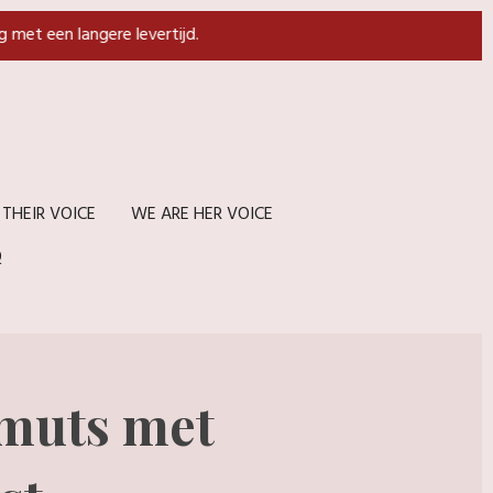
g met een langere levertijd.
 THEIR VOICE
WE ARE HER VOICE
Q
muts met