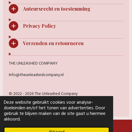
Auteursrecht en toestemming
Privacy Policy
Verzenden en retourneren
THE UNLEASHED COMPANY
Info@theunleashedcompany.nl
© 2022 - 2026 The Unleashed Company
Powered by
JouwWeb
Deze website gebruikt cookies voor analyse-
doeleinden en/of het tonen van advertenties. Door
gebruik te blijven maken van de site gaat u hiermee
akkoord.