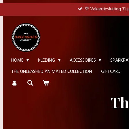
Ga
🌴 Vakantiesluiting 31 
direct
naar
de
hoofdinhoud
HOME
KLEDING
ACCESSOIRES
SPARKPA
THE UNLEASHED ANIMATED COLLECTION
GIFTCARD
Th