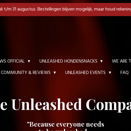
juli t/m 31 augustus. Bestellingen blijven mogelijk, maar houd rekenin
WE ARE T
WS OFFICIAL
UNLEASHED HONDENSNACKS
FAQ
COMMUNITY & REVIEWS
UNLEASHED EVENTS
e Unleashed Comp
"Because everyone needs