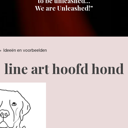
to be unleashed...
We are Unleashed!"
»
Ideeën en voorbeelden
line art hoofd hond