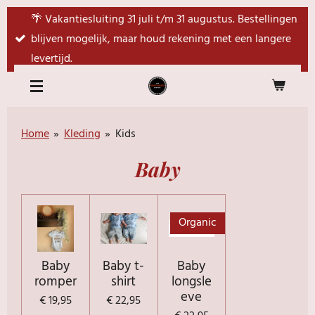
Ga
🌴 Vakantiesluiting 31 juli t/m 31 augustus. Bestellingen
direct
blijven mogelijk, maar houd rekening met een langere
naar
levertijd.
de
hoofdinhoud
Home
»
Kleding
»
Kids
Baby
Organic
Baby
Baby t-
Baby
romper
shirt
longsle
eve
€ 19,95
€ 22,95