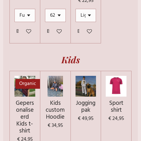
€ 22,95
Bekijk details
Bekijk details
Bekijk details
Kids
Organic
Gepers
Kids
Jogging
Sport
onalise
custom
pak
shirt
erd
Hoodie
€ 49,95
€ 24,95
Kids t-
€ 34,95
shirt
€ 24,95