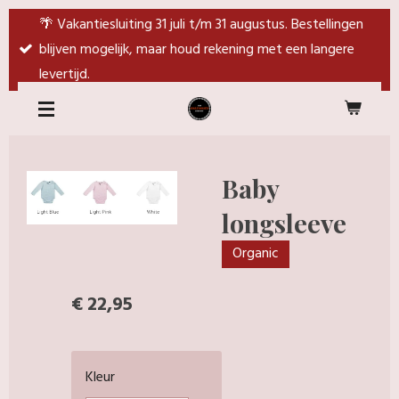
Ga
🌴 Vakantiesluiting 31 juli t/m 31 augustus. Bestellingen
direct
blijven mogelijk, maar houd rekening met een langere
naar
levertijd.
de
hoofdinhoud
Baby
longsleeve
Organic
€ 22,95
Kleur