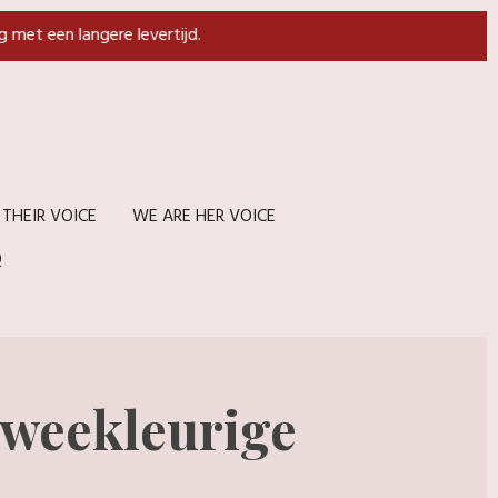
g met een langere levertijd.
 THEIR VOICE
WE ARE HER VOICE
Q
weekleurige