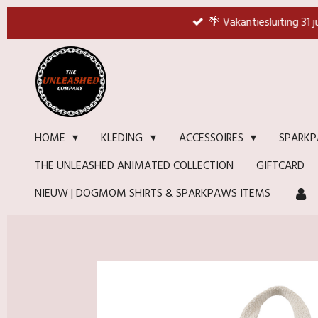
Ga
🌴 Vakantiesluiting 31 
direct
naar
de
hoofdinhoud
HOME
KLEDING
ACCESSOIRES
SPARKP
THE UNLEASHED ANIMATED COLLECTION
GIFTCARD
NIEUW | DOGMOM SHIRTS & SPARKPAWS ITEMS