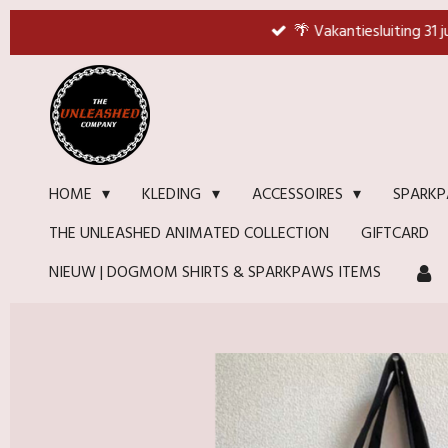
Ga
🌴 Vakantiesluiting 31 
direct
naar
de
hoofdinhoud
HOME
KLEDING
ACCESSOIRES
SPARKP
THE UNLEASHED ANIMATED COLLECTION
GIFTCARD
NIEUW | DOGMOM SHIRTS & SPARKPAWS ITEMS