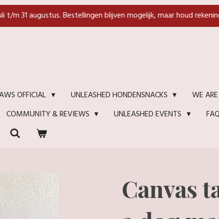
juli t/m 31 augustus. Bestellingen blijven mogelijk, maar houd rekenin
WE ARE
AWS OFFICIAL
UNLEASHED HONDENSNACKS
FA
COMMUNITY & REVIEWS
UNLEASHED EVENTS
Canvas t