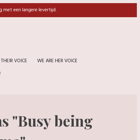
g met een langere levertijd.
 THEIR VOICE
WE ARE HER VOICE
Q
as "Busy being