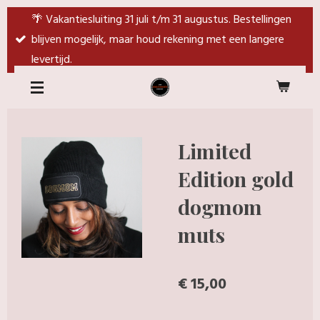
Ga
🌴 Vakantiesluiting 31 juli t/m 31 augustus. Bestellingen
direct
blijven mogelijk, maar houd rekening met een langere
naar
levertijd.
de
hoofdinhoud
Limited
Edition gold
dogmom
muts
€ 15,00