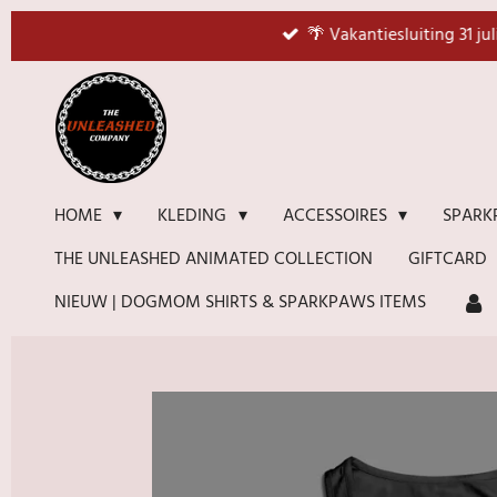
Ga
🌴 Vakantiesluiting 31 ju
direct
naar
de
hoofdinhoud
HOME
KLEDING
ACCESSOIRES
SPARK
THE UNLEASHED ANIMATED COLLECTION
GIFTCARD
NIEUW | DOGMOM SHIRTS & SPARKPAWS ITEMS