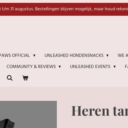
li t/m 31 augustus. Bestellingen blijven mogelijk, maar houd reken
WE A
PAWS OFFICIAL
UNLEASHED HONDENSNACKS
F
COMMUNITY & REVIEWS
UNLEASHED EVENTS
Heren ta