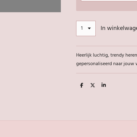
In winkelwag
Heerlijk luchtig, trendy her
gepersonaliseerd naar jouw 
D
D
S
e
e
h
l
e
a
e
l
r
n
e