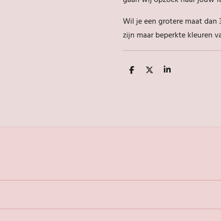
gaan wij opzoek naar jouw fa
Wil je een grotere maat dan
zijn maar beperkte kleuren v
D
D
S
e
e
h
l
e
a
e
l
r
n
e