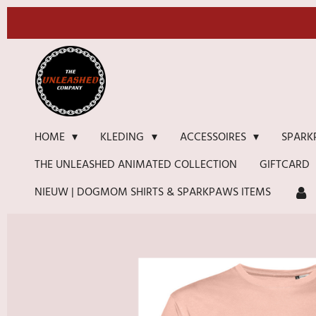
Ga
direct
naar
de
hoofdinhoud
HOME
KLEDING
ACCESSOIRES
SPARK
THE UNLEASHED ANIMATED COLLECTION
GIFTCARD
NIEUW | DOGMOM SHIRTS & SPARKPAWS ITEMS