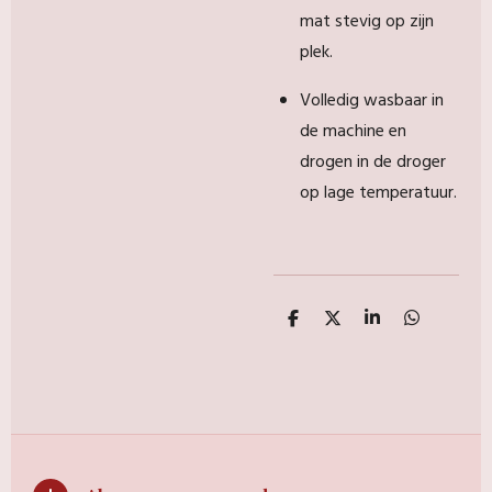
mat stevig op zijn
plek.
Volledig wasbaar in
de machine en
drogen in de droger
op lage temperatuur.
D
D
S
D
e
e
h
e
l
e
a
l
e
l
r
e
n
e
n