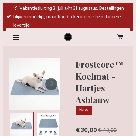
Ga
🌴 Vakantiesluiting 31 juli t/m 31 augustus. Bestellingen
direct
blijven mogelijk, maar houd rekening met een langere
naar
levertijd.
de
hoofdinhoud
Frostcore™
Koelmat -
Hartjes
Asblauw
New
€ 30,00
€ 42,00