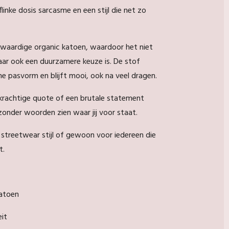
linke dosis sarcasme en een stijl die net zo
gwaardige organic katoen, waardoor het niet
ar ook een duurzamere keuze is. De stof
jne pasvorm en blijft mooi, ook na veel dragen.
 krachtige quote of een brutale statement
 zonder woorden zien waar jij voor staat.
 streetwear stijl of gewoon voor iedereen die
t.
atoen
it