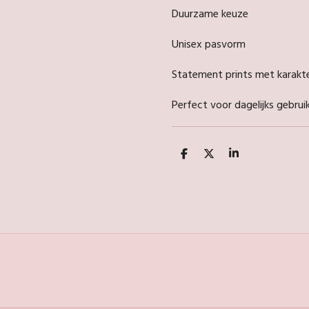
Duurzame keuze
Unisex pasvorm
Statement prints met karakt
Perfect voor dagelijks gebrui
D
D
S
e
e
h
l
e
a
e
l
r
n
e