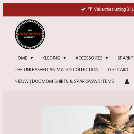
Ga
🌴 Vakantiesluiting 31 
direct
naar
de
hoofdinhoud
HOME
KLEDING
ACCESSOIRES
SPARKP
THE UNLEASHED ANIMATED COLLECTION
GIFTCARD
NIEUW | DOGMOM SHIRTS & SPARKPAWS ITEMS