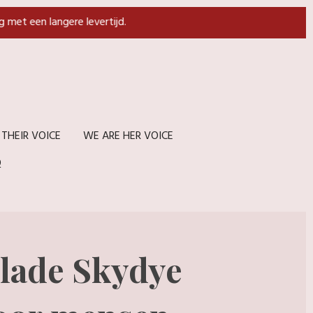
g met een langere levertijd.
 THEIR VOICE
WE ARE HER VOICE
Q
lade Skydye