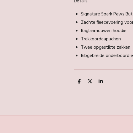
Details
Signature Spark Paws But
Zachte fleecevoering voo
Raglanmouwen hoodie
Trekkoordcapuchon
Twee opgestikte zakken
Ribgebreide onderboord
D
D
S
e
e
h
l
e
a
e
l
r
n
e