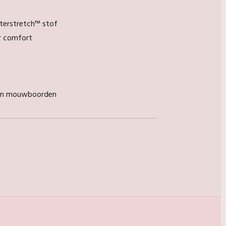
terstretch™ stof
r comfort
 en mouwboorden