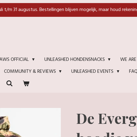
juli t/m 31 augustus. Bestellingen blijven mogelijk, maar houd rekenin
WE ARE
AWS OFFICIAL
UNLEASHED HONDENSNACKS
FA
COMMUNITY & REVIEWS
UNLEASHED EVENTS
De Everg