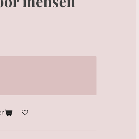
oor mensen
en