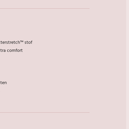
terstretch™ stof
xtra comfort
tten
m