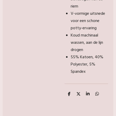
riem
V-vormige uitsnede
voor een schone
potty-ervaring
Koud machinaal
wassen, aan de lijn
drogen
55% Katoen, 40%
Polyester, 5%
Spandex
D
D
S
D
e
e
h
e
l
e
a
l
e
l
r
e
n
e
n