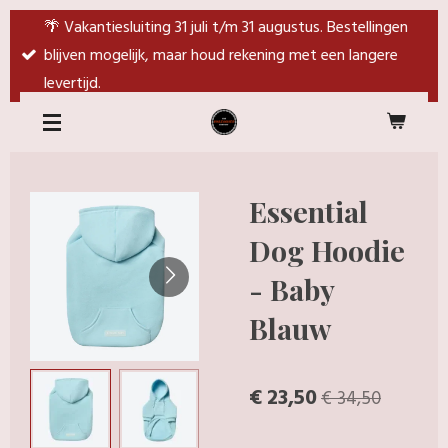
Ga
🌴 Vakantiesluiting 31 juli t/m 31 augustus. Bestellingen
direct
blijven mogelijk, maar houd rekening met een langere
naar
levertijd.
de
hoofdinhoud
Essential
Dog Hoodie
- Baby
Blauw
€ 23,50
€ 34,50