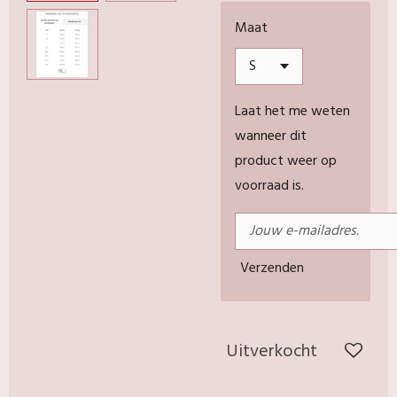
Maat
Laat het me weten
wanneer dit
product weer op
voorraad is.
Verzenden
Uitverkocht