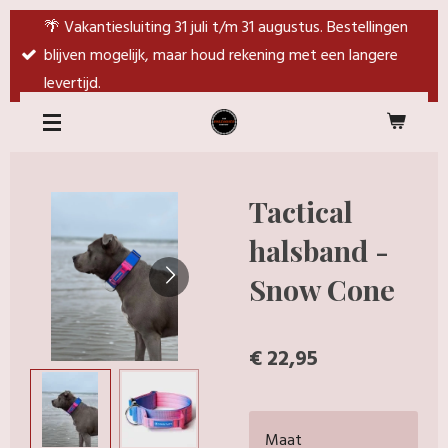
Ga
🌴 Vakantiesluiting 31 juli t/m 31 augustus. Bestellingen
direct
blijven mogelijk, maar houd rekening met een langere
naar
levertijd.
de
hoofdinhoud
Tactical
halsband -
Snow Cone
€ 22,95
Maat