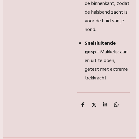
de binnenkant, zodat
de halsband zacht is
voor de huid van je
hond.
Snelsluitende
gesp
- Makkelijk aan
en uit te doen,
getest met extreme
trekkracht.
D
D
S
D
e
e
h
e
l
e
a
l
e
l
r
e
n
e
n