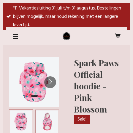
Ga
🌴 Vakantiesluiting 31 juli t/m 31 augustus. Bestellingen
direct
blijven mogelijk, maar houd rekening met een langere
naar
levertijd.
de
hoofdinhoud
Spark Paws
Official
hoodie -
Pink
Blossom
Sale!