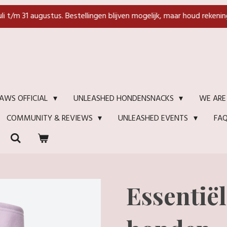
juli t/m 31 augustus. Bestellingen blijven mogelijk, maar houd rekenin
WE ARE
AWS OFFICIAL
UNLEASHED HONDENSNACKS
FA
COMMUNITY & REVIEWS
UNLEASHED EVENTS
Essentië