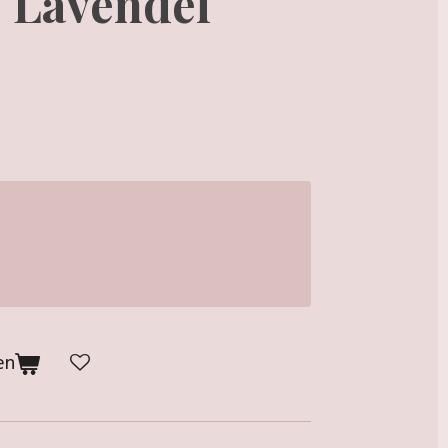
 Lavendel
en