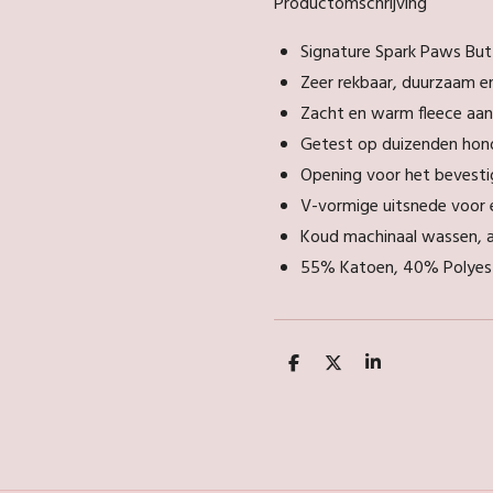
Productomschrijving
Signature Spark Paws But
Zeer rekbaar, duurzaam e
Zacht en warm fleece aan
Getest op duizenden hon
Opening voor het bevesti
V-vormige uitsnede voor 
Koud machinaal wassen, aa
55% Katoen, 40% Polyes
D
D
S
e
e
h
l
e
a
e
l
r
n
e