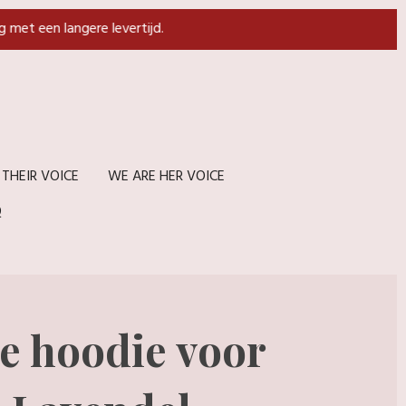
g met een langere levertijd.
 THEIR VOICE
WE ARE HER VOICE
Q
le hoodie voor