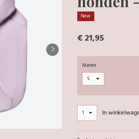
honden -
New
€ 21,95
Maten
In winkelwag