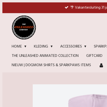
Ga
🌴 Vakantiesluiting 31 
direct
naar
de
hoofdinhoud
HOME
KLEDING
ACCESSOIRES
SPARKP
THE UNLEASHED ANIMATED COLLECTION
GIFTCARD
NIEUW | DOGMOM SHIRTS & SPARKPAWS ITEMS