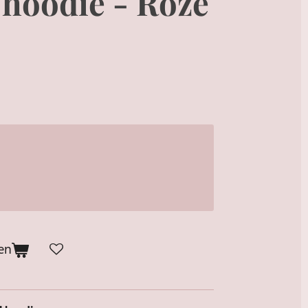
 hoodie - Roze
en