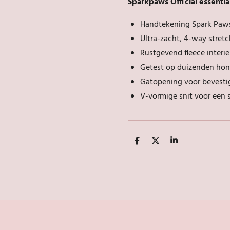
Sparkpaws Official essentia
Handtekening Spark Paws
Ultra-zacht, 4-way stret
Rustgevend fleece interie
Getest op duizenden hon
Gatopening voor bevesti
V-vormige snit voor een 
D
D
S
e
e
h
l
e
a
e
l
r
n
e