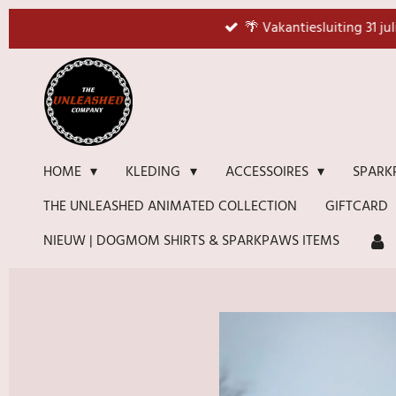
Ga
🌴 Vakantiesluiting 31 ju
direct
naar
de
hoofdinhoud
HOME
KLEDING
ACCESSOIRES
SPARK
THE UNLEASHED ANIMATED COLLECTION
GIFTCARD
NIEUW | DOGMOM SHIRTS & SPARKPAWS ITEMS