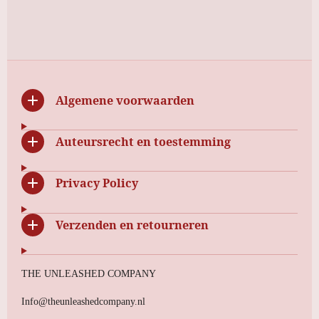
e
e
h
e
l
e
a
l
e
l
r
e
n
e
n
Algemene voorwaarden
Auteursrecht en toestemming
Privacy Policy
Verzenden en retourneren
THE UNLEASHED COMPANY
Info@theunleashedcompany.nl