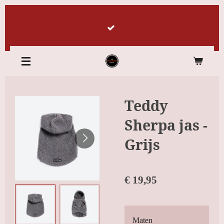
Ga
direct
naar
de
hoofdinhoud
Teddy
Sherpa jas -
Grijs
€ 19,95
Maten