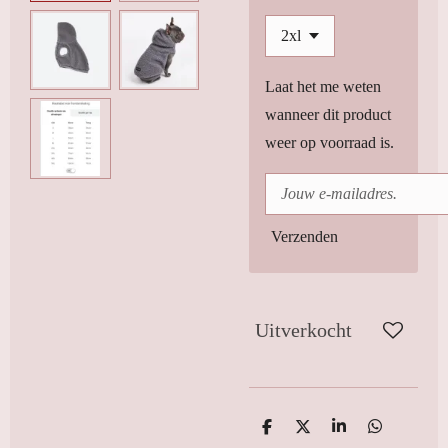
Laat het me weten
wanneer dit product
weer op voorraad is.
Verzenden
Uitverkocht
D
D
S
D