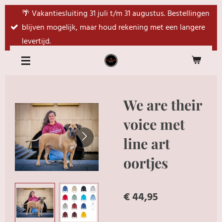
Ga
🌴 Vakantiesluiting 31 juli t/m 31 augustus. Bestellingen
direct
blijven mogelijk, maar houd rekening met een langere
naar
levertijd.
de
hoofdinhoud
We are their
voice met
line art
oortjes
€ 44,95