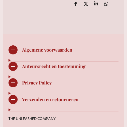
D
D
S
D
e
e
h
e
l
e
a
l
e
l
r
e
n
e
n
Algemene voorwaarden
Auteursrecht en toestemming
Privacy Policy
Verzenden en retourneren
THE UNLEASHED COMPANY