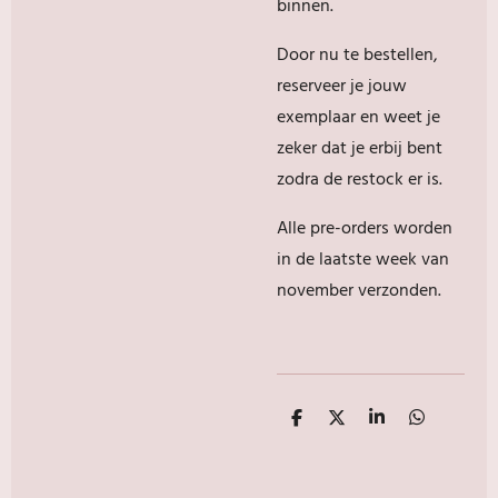
binnen.
Door nu te bestellen,
reserveer je jouw
exemplaar en weet je
zeker dat je erbij bent
zodra de restock er is.
Alle pre-orders worden
in de laatste week van
november verzonden.
D
D
S
D
e
e
h
e
l
e
a
l
e
l
r
e
n
e
n