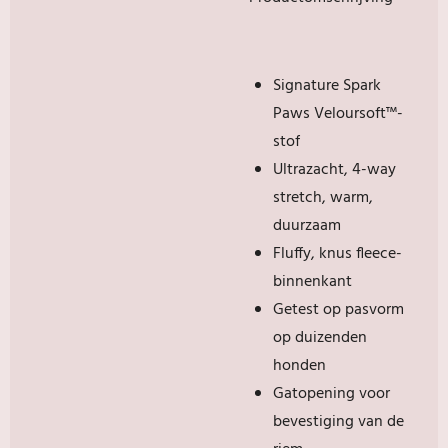
Signature Spark
Paws Veloursoft™-
stof
Ultrazacht, 4-way
stretch, warm,
duurzaam
Fluffy, knus fleece-
binnenkant
Getest op pasvorm
op duizenden
honden
Gatopening voor
bevestiging van de