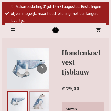
Ga
🌴 Vakantiesluiting 31 juli t/m 31 augustus. Bestellingen
direct
blijven mogelijk, maar houd rekening met een langere
naar
levertijd.
de
hoofdinhoud
Hondenkoel
vest -
Ijsblauw
€ 29,00
Maten