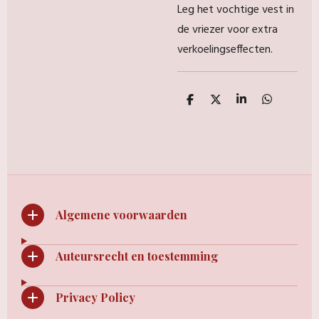
Leg het vochtige vest in
de vriezer voor extra
verkoelingseffecten.
D
D
S
D
e
e
h
e
l
e
a
l
e
l
r
e
n
e
n
Algemene voorwaarden
Auteursrecht en toestemming
Privacy Policy