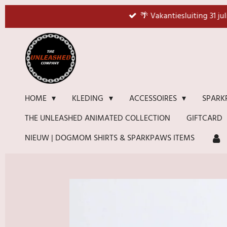
Ga
🌴 Vakantiesluiting 31 ju
direct
naar
de
hoofdinhoud
HOME
KLEDING
ACCESSOIRES
SPARK
THE UNLEASHED ANIMATED COLLECTION
GIFTCARD
NIEUW | DOGMOM SHIRTS & SPARKPAWS ITEMS