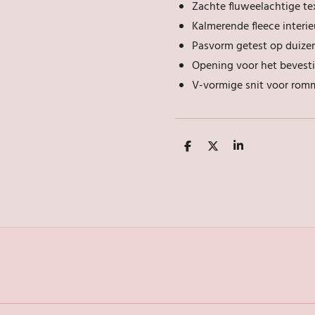
Zachte fluweelachtige te
Kalmerende fleece interi
Pasvorm getest op duize
Opening voor het bevest
V-vormige snit voor romm
D
D
S
e
e
h
l
e
a
e
l
r
n
e