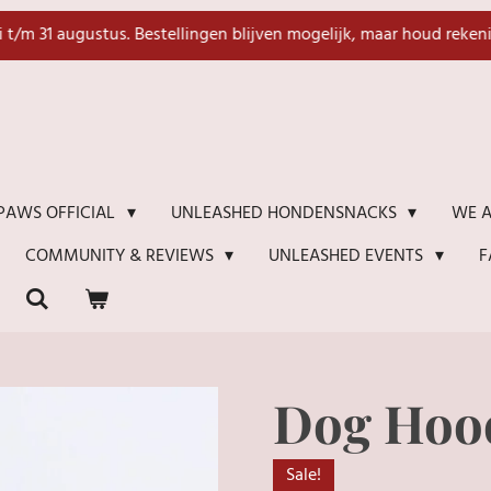
li t/m 31 augustus. Bestellingen blijven mogelijk, maar houd reken
WE A
PAWS OFFICIAL
UNLEASHED HONDENSNACKS
F
COMMUNITY & REVIEWS
UNLEASHED EVENTS
Dog Hood
Sale!