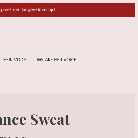
g met een langere levertijd.
 THEIR VOICE
WE ARE HER VOICE
Q
ance Sweat