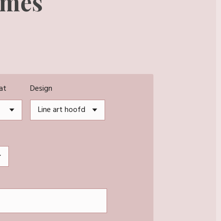
ames
at
Design