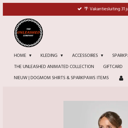
Ga
🌴 Vakantiesluiting 31 
direct
naar
de
hoofdinhoud
HOME
KLEDING
ACCESSOIRES
SPARKP
THE UNLEASHED ANIMATED COLLECTION
GIFTCARD
NIEUW | DOGMOM SHIRTS & SPARKPAWS ITEMS