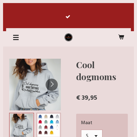
Ga
direct
naar
de
hoofdinhoud
Cool
dogmoms
€ 39,95
Maat