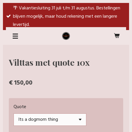
Ga
🌴 Vakantiesluiting 31 juli t/m 31 augustus. Bestellingen
direct
blijven mogelijk, maar houd rekening met een langere
naar
levertijd.
de
hoofdinhoud
Vilttas met quote 10x
€ 150,00
Quote