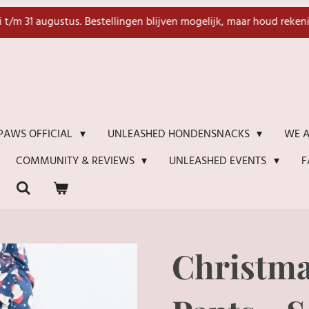
li t/m 31 augustus. Bestellingen blijven mogelijk, maar houd reken
WE A
PAWS OFFICIAL
UNLEASHED HONDENSNACKS
F
COMMUNITY & REVIEWS
UNLEASHED EVENTS
Christma