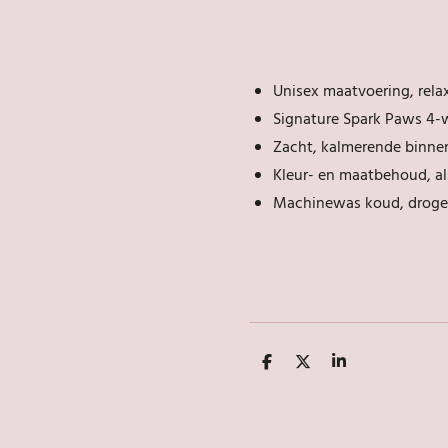
Unisex maatvoering, rela
Signature Spark Paws 4-w
Zacht, kalmerende binnen
Kleur- en maatbehoud, al
Machinewas koud, drogen
D
D
S
e
e
h
l
e
a
e
l
r
n
e