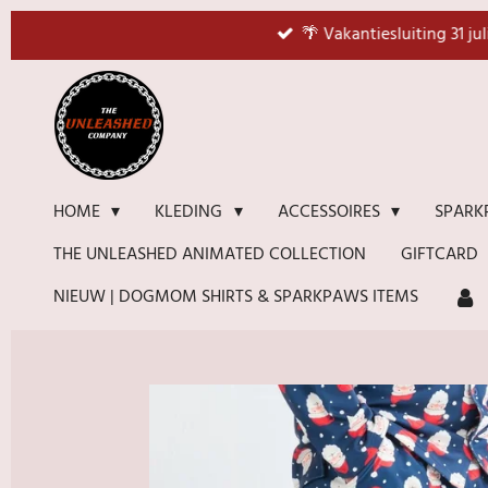
Ga
🌴 Vakantiesluiting 31 ju
direct
naar
de
hoofdinhoud
HOME
KLEDING
ACCESSOIRES
SPARK
THE UNLEASHED ANIMATED COLLECTION
GIFTCARD
NIEUW | DOGMOM SHIRTS & SPARKPAWS ITEMS