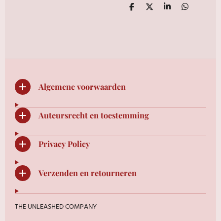
D
D
S
D
e
e
h
e
l
e
a
l
e
l
r
e
n
e
n
Algemene voorwaarden
Auteursrecht en toestemming
Privacy Policy
Verzenden en retourneren
THE UNLEASHED COMPANY