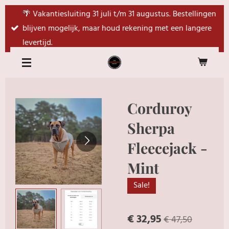
Ga
🌴 Vakantiesluiting 31 juli t/m 31 augustus. Bestellingen
direct
blijven mogelijk, maar houd rekening met een langere
naar
levertijd.
de
hoofdinhoud
Corduroy
Sherpa
Fleecejack -
Mint
Sale!
€ 32,95
€ 47,50