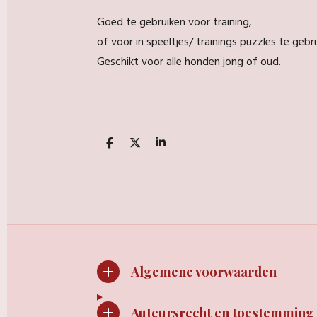
Goed te gebruiken voor training,
of voor in speeltjes/ trainings puzzles te gebr
Geschikt voor alle honden jong of oud.
D
D
S
e
e
h
l
e
a
e
l
r
n
e
Algemene voorwaarden
Auteursrecht en toestemming