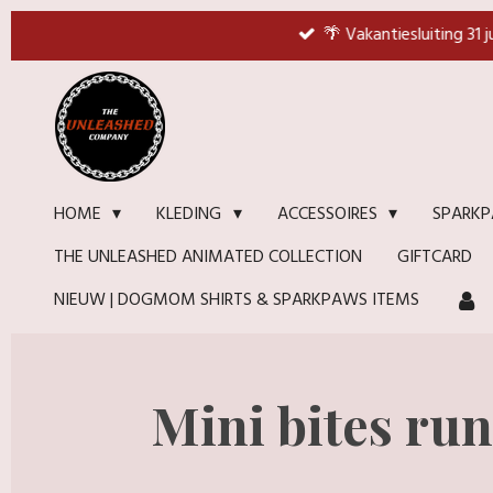
Ga
🌴 Vakantiesluiting 31 
direct
naar
de
hoofdinhoud
HOME
KLEDING
ACCESSOIRES
SPARKP
THE UNLEASHED ANIMATED COLLECTION
GIFTCARD
NIEUW | DOGMOM SHIRTS & SPARKPAWS ITEMS
Mini bites ru