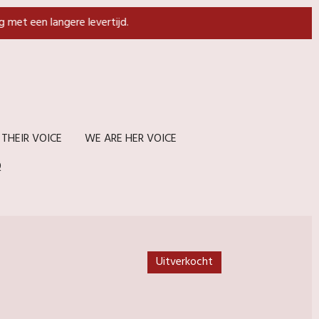
g met een langere levertijd.
 THEIR VOICE
WE ARE HER VOICE
Q
Uitverkocht