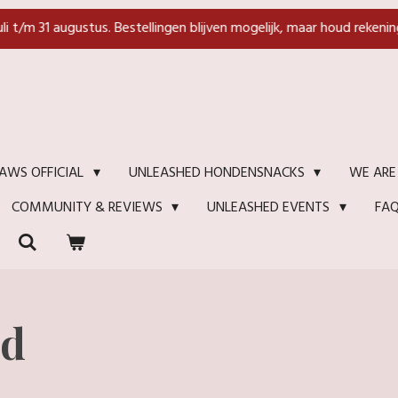
juli t/m 31 augustus. Bestellingen blijven mogelijk, maar houd rekenin
WE ARE
AWS OFFICIAL
UNLEASHED HONDENSNACKS
FA
COMMUNITY & REVIEWS
UNLEASHED EVENTS
nd