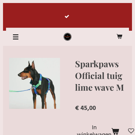
Ga
direct
naar
de
hoofdinhoud
Sparkpaws
Official tuig
lime wave M
€ 45,00
In