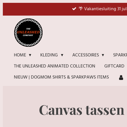
Ga
🌴 Vakantiesluiting 31 ju
direct
naar
de
hoofdinhoud
HOME
KLEDING
ACCESSOIRES
SPARK
THE UNLEASHED ANIMATED COLLECTION
GIFTCARD
NIEUW | DOGMOM SHIRTS & SPARKPAWS ITEMS
Canvas tassen