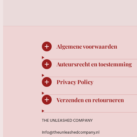
l
e
a
e
l
r
n
e
Algemene voorwaarden
Auteursrecht en toestemming
Privacy Policy
Verzenden en retourneren
THE UNLEASHED COMPANY
Info@theunleashedcompany.nl