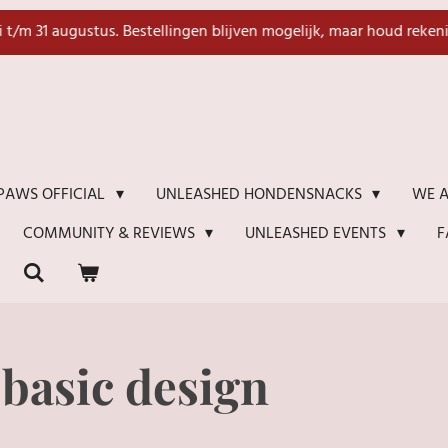
li t/m 31 augustus. Bestellingen blijven mogelijk, maar houd reken
WE A
PAWS OFFICIAL
UNLEASHED HONDENSNACKS
F
COMMUNITY & REVIEWS
UNLEASHED EVENTS
 basic design