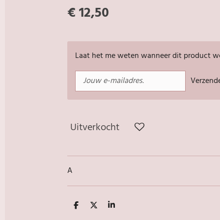
€ 12,50
Laat het me weten wanneer dit product we
Verzend
Uitverkocht
A
D
D
S
e
e
h