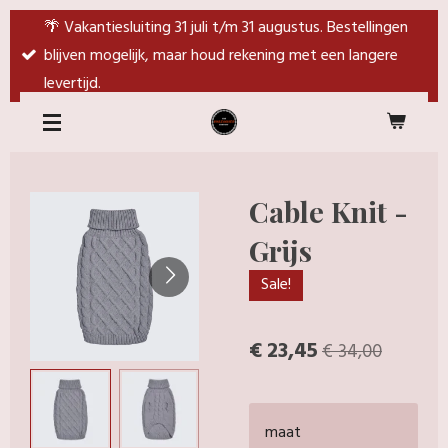
Ga
🌴 Vakantiesluiting 31 juli t/m 31 augustus. Bestellingen
direct
blijven mogelijk, maar houd rekening met een langere
naar
levertijd.
de
hoofdinhoud
Cable Knit -
Grijs
Sale!
€ 23,45
€ 34,00
maat