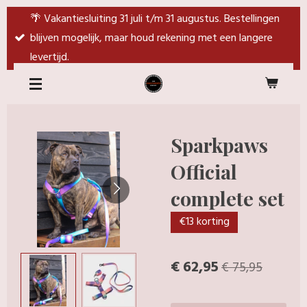
Ga
🌴 Vakantiesluiting 31 juli t/m 31 augustus. Bestellingen
direct
blijven mogelijk, maar houd rekening met een langere
naar
levertijd.
de
hoofdinhoud
Sparkpaws
Official
complete set
€13 korting
€ 62,95
€ 75,95