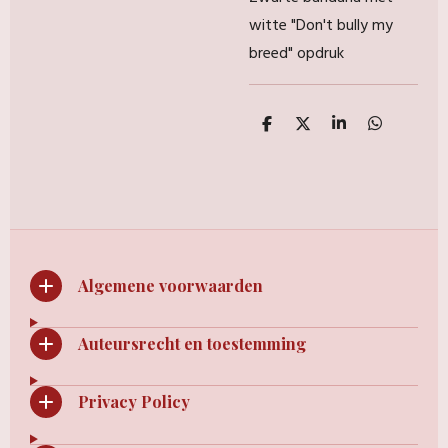
witte "Don't bully my
breed" opdruk
D
D
S
D
e
e
h
e
l
e
a
l
e
l
r
e
n
e
n
Algemene voorwaarden
Auteursrecht en toestemming
Privacy Policy