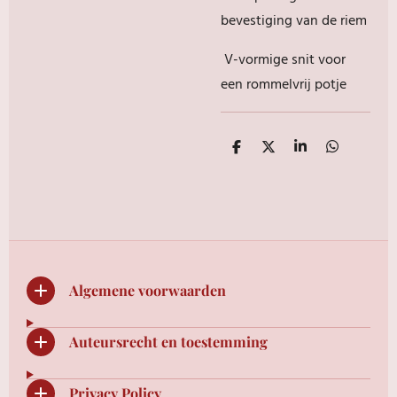
bevestiging van de riem
V-vormige snit voor
een rommelvrij potje
D
D
S
D
e
e
h
e
l
e
a
l
e
l
r
e
n
e
n
Algemene voorwaarden
Auteursrecht en toestemming
Privacy Policy