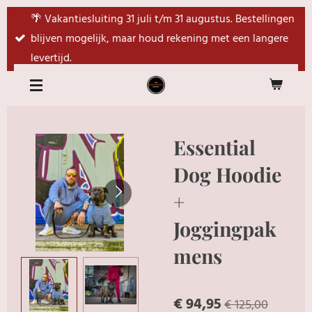
Ga
🌴 Vakantiesluiting 31 juli t/m 31 augustus. Bestellingen
direct
blijven mogelijk, maar houd rekening met een langere
naar
levertijd.
de
hoofdinhoud
Essential
Dog Hoodie
+
Joggingpak
mens
€ 94,95
€ 125,00