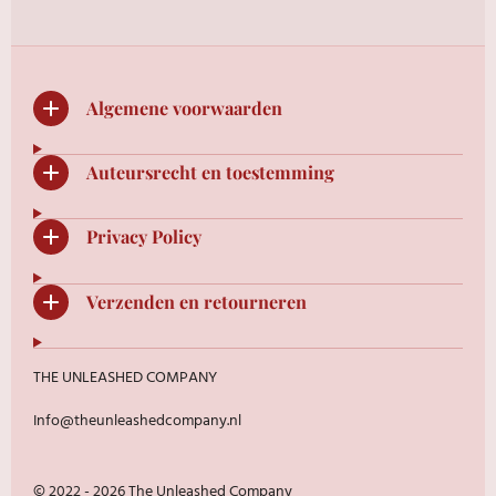
n
e
n
Algemene voorwaarden
Auteursrecht en toestemming
Privacy Policy
Verzenden en retourneren
THE UNLEASHED COMPANY
Info@theunleashedcompany.nl
© 2022 - 2026 The Unleashed Company