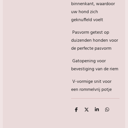
binnenkant, waardoor
uw hond zich
geknuffeld voelt
Pasvorm getest op
duizenden honden voor
de perfecte pasvorm
Gatopening voor
bevestiging van de riem
V-vormige snit voor
een rommelvrij potje
D
D
S
D
e
e
h
e
l
e
a
l
e
l
r
e