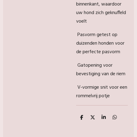
binnenkant, waardoor
uw hond zich geknuffeld
voelt
Pasvorm getest op
duizenden honden voor
de perfecte pasvorm
Gatopening voor
bevestiging van de riem
V-vormige snit voor een
rommelvrij potje
D
D
S
D
e
e
h
e
l
e
a
l
e
l
r
e