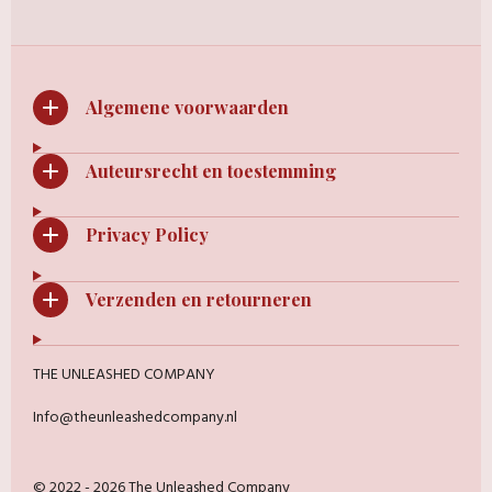
n
e
n
Algemene voorwaarden
Auteursrecht en toestemming
Privacy Policy
Verzenden en retourneren
THE UNLEASHED COMPANY
Info@theunleashedcompany.nl
© 2022 - 2026 The Unleashed Company