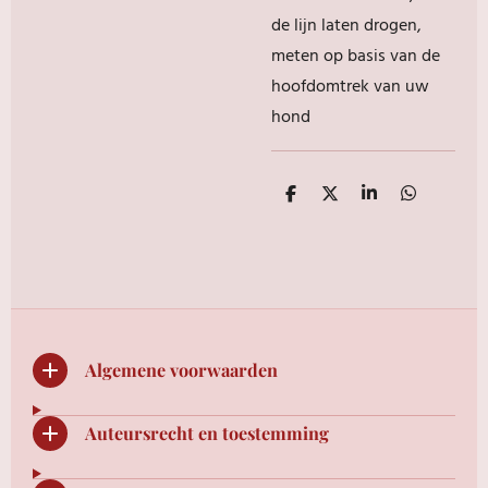
de lijn laten drogen,
meten op basis van de
hoofdomtrek van uw
hond
D
D
S
D
e
e
h
e
l
e
a
l
e
l
r
e
n
e
n
Algemene voorwaarden
Auteursrecht en toestemming