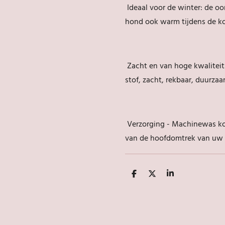
Ideaal voor de winter: de o
hond ook warm tijdens de k
Zacht en van hoge kwalitei
stof, zacht, rekbaar, duurza
Verzorging - Machinewas kou
van de hoofdomtrek van uw
D
D
S
e
e
h
l
e
a
e
l
r
n
e