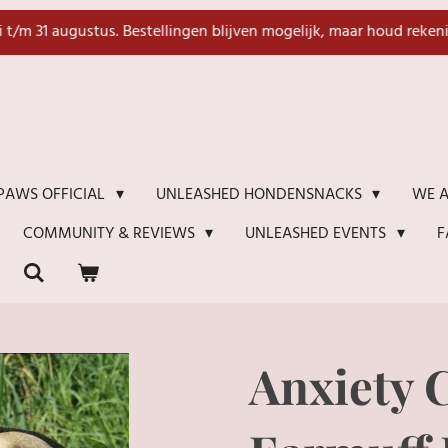
li t/m 31 augustus. Bestellingen blijven mogelijk, maar houd reken
WE A
PAWS OFFICIAL
UNLEASHED HONDENSNACKS
F
COMMUNITY & REVIEWS
UNLEASHED EVENTS
Anxiety 