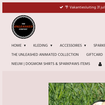
Ga
🌴 Vakantiesluiting 31 ju
direct
naar
de
hoofdinhoud
HOME
KLEDING
ACCESSOIRES
SPARK
THE UNLEASHED ANIMATED COLLECTION
GIFTCARD
NIEUW | DOGMOM SHIRTS & SPARKPAWS ITEMS