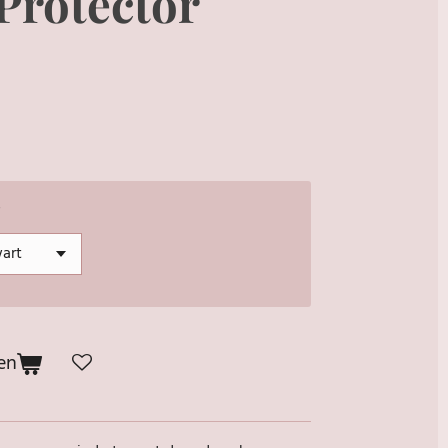
Protector
en