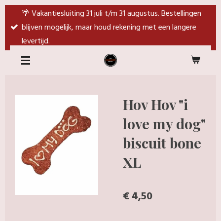
Ga
🌴 Vakantiesluiting 31 juli t/m 31 augustus. Bestellingen
direct
blijven mogelijk, maar houd rekening met een langere
naar
levertijd.
de
hoofdinhoud
Hov Hov "i
love my dog"
biscuit bone
XL
€ 4,50