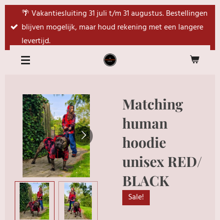
Ga
🌴 Vakantiesluiting 31 juli t/m 31 augustus. Bestellingen
direct
blijven mogelijk, maar houd rekening met een langere
naar
levertijd.
de
hoofdinhoud
Matching
human
hoodie
unisex RED/
BLACK
Sale!