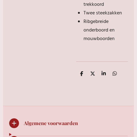
trekkoord
Twee steekzakken
Ribgebreide
onderboord en
mouwboorden
D
D
S
D
e
e
h
e
l
e
a
l
e
l
r
e
n
e
n
Algemene voorwaarden