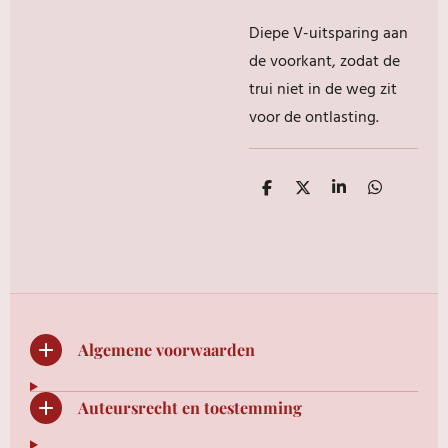
Diepe V-uitsparing aan
de voorkant, zodat de
trui niet in de weg zit
voor de ontlasting.
D
D
S
D
e
e
h
e
l
e
a
l
e
l
r
e
n
e
n
Algemene voorwaarden
Auteursrecht en toestemming